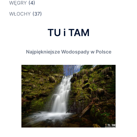
WĘGRY
(4)
WŁOCHY
(37)
TU i TAM
Najpiękniejsze Wodospady w Polsce