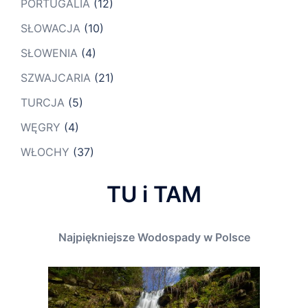
PORTUGALIA
(12)
SŁOWACJA
(10)
SŁOWENIA
(4)
SZWAJCARIA
(21)
TURCJA
(5)
WĘGRY
(4)
WŁOCHY
(37)
TU i TAM
Najpiękniejsze Wodospady w Polsce