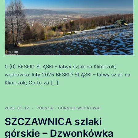
0 (0) BESKID ŚLĄSKI – łatwy szlak na Klimczok;
wędrówka: luty 2025 BESKID ŚLĄSKI – łatwy szlak na
Klimczok; Co to za […]
2025-01-12
POLSKA - GÓRSKIE WĘDRÓWKI
SZCZAWNICA szlaki
górskie – Dzwonkówka