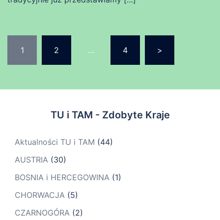
Stronicowanie
1
2
…
4
>
wpisów
TU i TAM - Zdobyte Kraje
Aktualności TU i TAM
(44)
AUSTRIA
(30)
BOSNIA i HERCEGOWINA
(1)
CHORWACJA
(5)
CZARNOGÓRA
(2)