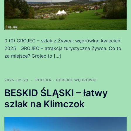
0 (0) GROJEC – szlak z Żywca; wędrówka: kwiecień
2025 GROJEC – atrakcja turystyczna Żywca. Co to
za miejsce? Grojec to […]
2025-02-23
POLSKA - GÓRSKIE WĘDRÓWKI
BESKID ŚLĄSKI – łatwy
szlak na Klimczok