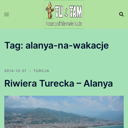
Przejdź
do
treści
Tag:
alanya-na-wakacje
2014-12-27
TURCJA
Riwiera Turecka – Alanya