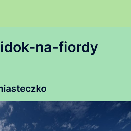
idok-na-fiordy
iasteczko