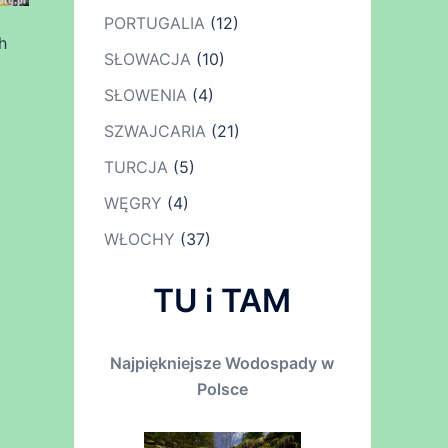
PORTUGALIA
(12)
h
SŁOWACJA
(10)
SŁOWENIA
(4)
SZWAJCARIA
(21)
TURCJA
(5)
WĘGRY
(4)
WŁOCHY
(37)
TU i TAM
Najpiękniejsze Wodospady w
Polsce