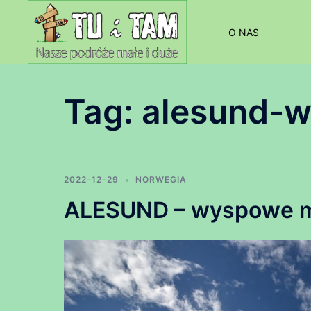
Przejdź
do
O NAS
treści
Tag:
alesund-w
2022-12-29
NORWEGIA
ALESUND – wyspowe m