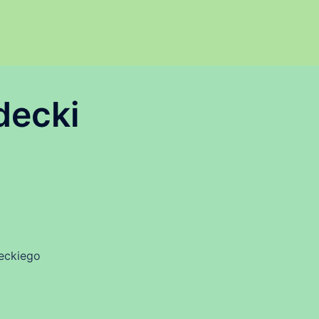
decki
eckiego