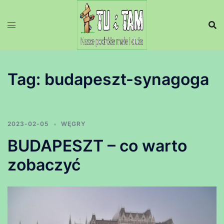
Przejdź
do
treści
Tag:
budapeszt-synagoga
2023-02-05
WĘGRY
BUDAPESZT – co warto
zobaczyć