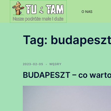
Przejdź
do
O NAS
treści
Tag:
budapeszt
2023-02-05
WĘGRY
BUDAPESZT – co warto