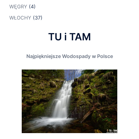
WĘGRY
(4)
WŁOCHY
(37)
TU i TAM
Najpiękniejsze Wodospady w Polsce