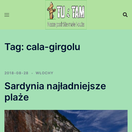
Przejdź
do
treści
Tag:
cala-girgolu
2018-08-28
WŁOCHY
Sardynia najładniejsze
plaże