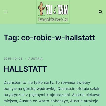
Przejdź
do
treści
Tag:
co-robic-w-hallstatt
2015-10-05
AUSTRIA
HALLSTATT
Dachstein to nie tylko narty. To również świetny
pomysł na górską wędrówkę. Dachstein oferuje szlaki
turystyczne z pięknymi krajobrazami. Austria ciekawe
miejsca, Austria co warto zobaczyć, Austria atrakcje