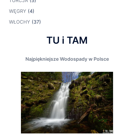
TURCJA
(5)
WĘGRY
(4)
WŁOCHY
(37)
TU i TAM
Najpiękniejsze Wodospady w Polsce