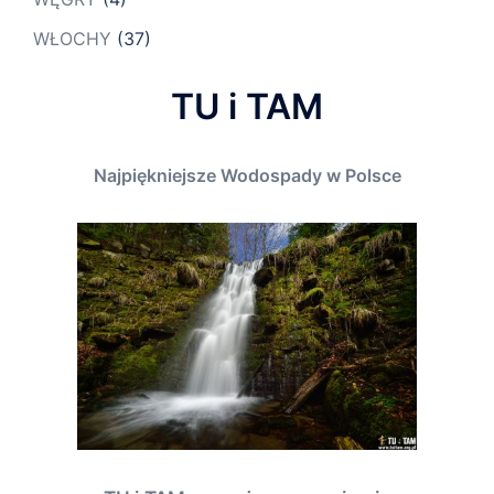
WŁOCHY
(37)
TU i TAM
Najpiękniejsze Wodospady w Polsce