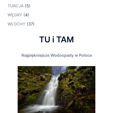
TURCJA
(5)
WĘGRY
(4)
WŁOCHY
(37)
TU i TAM
Najpiękniejsze Wodospady w Polsce