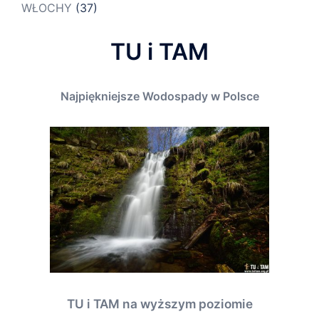
WŁOCHY
(37)
TU i TAM
Najpiękniejsze Wodospady w Polsce
TU i TAM na wyższym poziomie