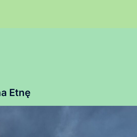
a Etnę