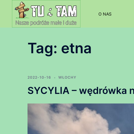
Przejdź
do
O NAS
treści
Tag:
etna
2022-10-16
WŁOCHY
SYCYLIA – wędrówka n