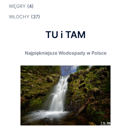
WĘGRY
(4)
WŁOCHY
(37)
TU i TAM
Najpiękniejsze Wodospady w Polsce