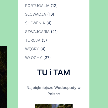
PORTUGALIA
(12)
SŁOWACJA
(10)
SŁOWENIA
(4)
SZWAJCARIA
(21)
TURCJA
(5)
WĘGRY
(4)
WŁOCHY
(37)
TU i TAM
Najpiękniejsze Wodospady w
Polsce