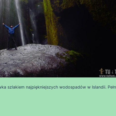
ka szlakiem najpiękniejszych wodospadów w Islandii. Peł