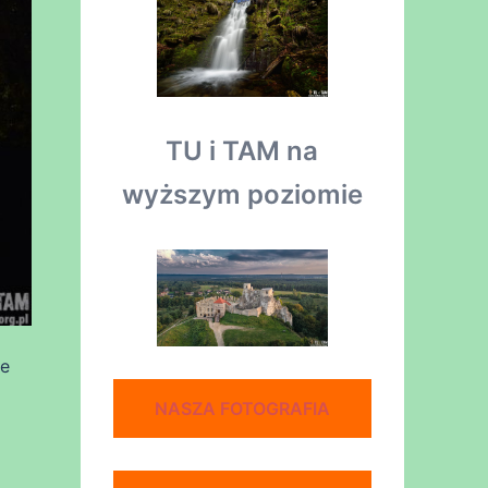
TU i TAM na
wyższym poziomie
ne
NASZA FOTOGRAFIA