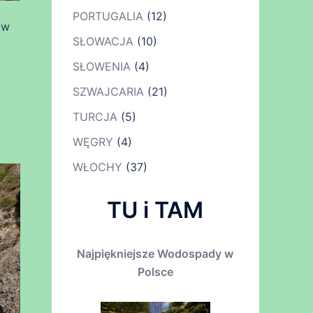
PORTUGALIA
(12)
 w
SŁOWACJA
(10)
SŁOWENIA
(4)
SZWAJCARIA
(21)
TURCJA
(5)
WĘGRY
(4)
WŁOCHY
(37)
TU i TAM
Najpiękniejsze Wodospady w
Polsce