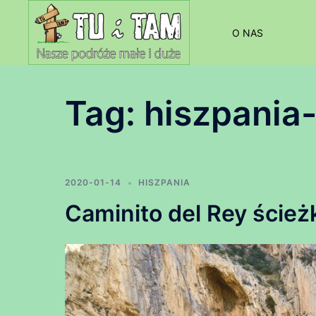
Przejdź
do
O NAS
treści
Tag:
hiszpania
2020-01-14
HISZPANIA
Caminito del Rey ścieżk