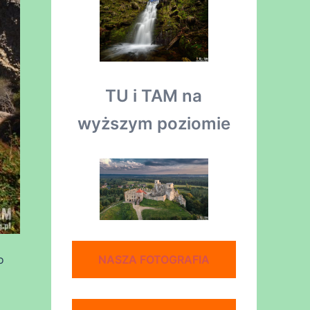
TU i TAM na
wyższym poziomie
NASZA FOTOGRAFIA
o