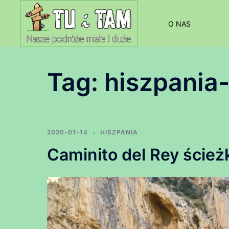
Przejdź
do
O NAS
treści
Tag:
hiszpania
2020-01-14
HISZPANIA
Caminito del Rey ścieżk