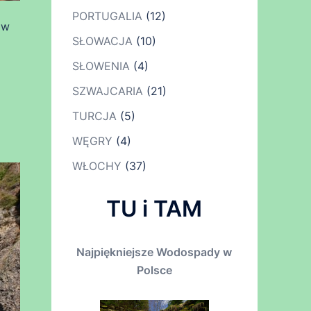
PORTUGALIA
(12)
 w
SŁOWACJA
(10)
SŁOWENIA
(4)
SZWAJCARIA
(21)
TURCJA
(5)
WĘGRY
(4)
WŁOCHY
(37)
TU i TAM
Najpiękniejsze Wodospady w
Polsce