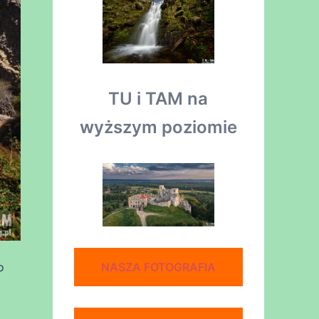
TU i TAM na
wyższym poziomie
NASZA FOTOGRAFIA
o