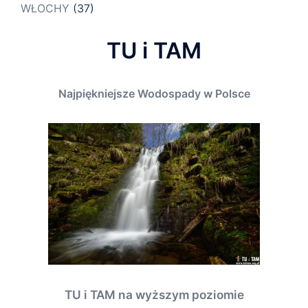
WŁOCHY
(37)
TU i TAM
Najpiękniejsze Wodospady w Polsce
TU i TAM na wyższym poziomie