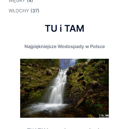
WĘGRY
(4)
WŁOCHY
(37)
TU i TAM
Najpiękniejsze Wodospady w Polsce