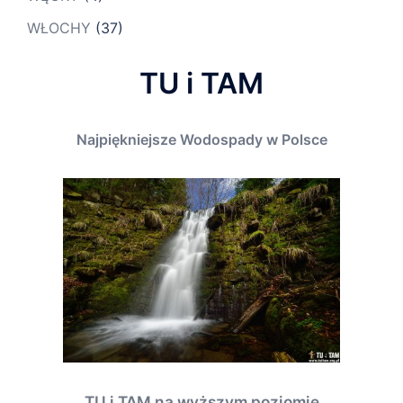
WŁOCHY
(37)
TU i TAM
Najpiękniejsze Wodospady w Polsce
TU i TAM na wyższym poziomie