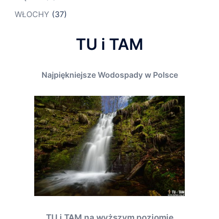
WŁOCHY
(37)
TU i TAM
Najpiękniejsze Wodospady w Polsce
TU i TAM na wyższym poziomie