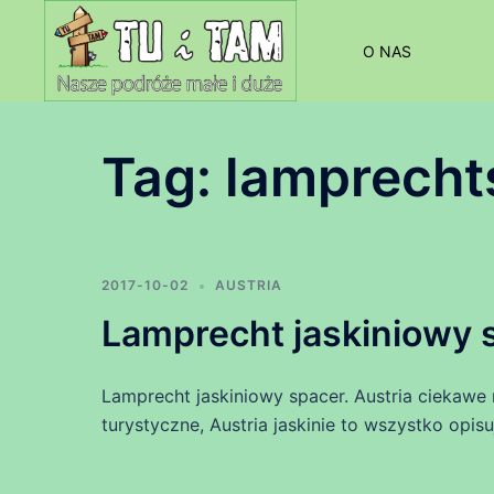
Przejdź
do
O NAS
treści
Tag:
lamprecht
2017-10-02
AUSTRIA
Lamprecht jaskiniowy 
Lamprecht jaskiniowy spacer. Austria ciekawe 
turystyczne, Austria jaskinie to wszystko opi