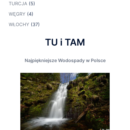
TURCJA
(5)
WĘGRY
(4)
WŁOCHY
(37)
TU i TAM
Najpiękniejsze Wodospady w Polsce