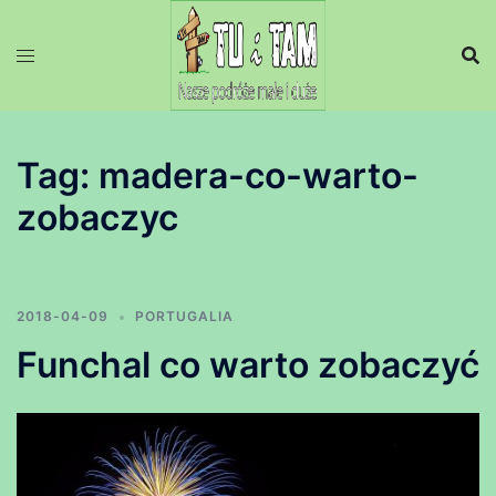
Przejdź
do
treści
Tag:
madera-co-warto-
zobaczyc
2018-04-09
PORTUGALIA
Funchal co warto zobaczyć