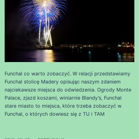
Funchal co warto zobaczyć. W relacji przedstawiamy
Funchal stolicę Madery opisując naszym zdaniem
najciekawsze miejsca do odwiedzenia. Ogrody Monte
Palace, zjazd koszami, winiarnie Blandy’s, Funchal
stare miasto to miejsca, które trzeba zobaczyć w
Funchal, o których dowiesz się z TU i TAM