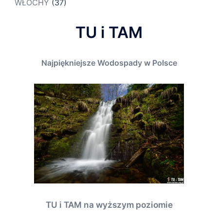
WŁOCHY
(37)
TU i TAM
Najpiękniejsze Wodospady w Polsce
TU i TAM na wyższym poziomie