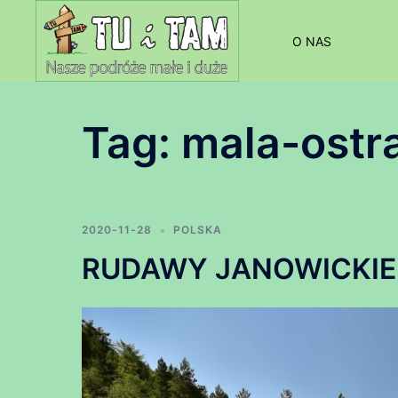
Przejdź
do
O NAS
treści
Tag:
mala-ostr
2020-11-28
POLSKA
RUDAWY JANOWICKIE – 