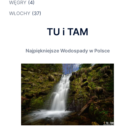
WĘGRY
(4)
WŁOCHY
(37)
TU i TAM
Najpiękniejsze Wodospady w Polsce