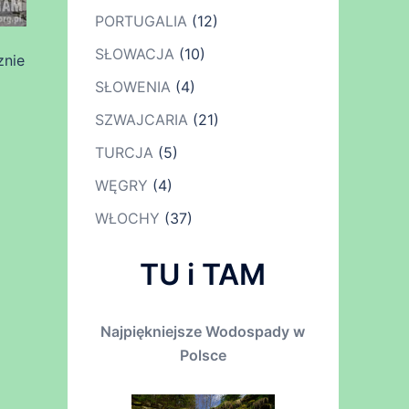
PORTUGALIA
(12)
SŁOWACJA
(10)
znie
SŁOWENIA
(4)
SZWAJCARIA
(21)
TURCJA
(5)
WĘGRY
(4)
WŁOCHY
(37)
TU i TAM
Najpiękniejsze Wodospady w
Polsce