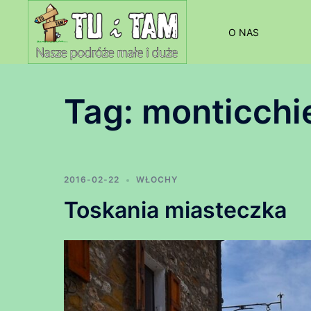
Przejdź
do
O NAS
treści
Tag:
monticchie
2016-02-22
WŁOCHY
Toskania miasteczka