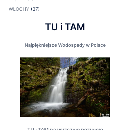
WŁOCHY
(37)
TU i TAM
Najpiękniejsze Wodospady w Polsce
TU i TAM na wyższym poziomie