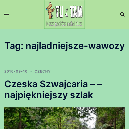
Przejdź
do
treści
Tag:
najladniejsze-wawozy
2016-09-10
CZECHY
Czeska Szwajcaria – –
najpiękniejszy szlak