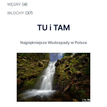
WĘGRY
(4)
WŁOCHY
(37)
TU i TAM
Najpiękniejsze Wodospady w Polsce