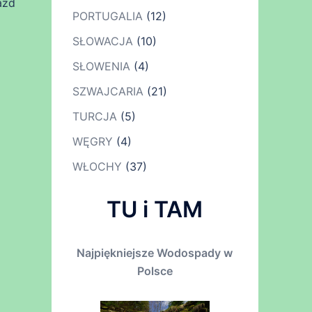
azd
PORTUGALIA
(12)
SŁOWACJA
(10)
SŁOWENIA
(4)
SZWAJCARIA
(21)
TURCJA
(5)
WĘGRY
(4)
WŁOCHY
(37)
TU i TAM
Najpiękniejsze Wodospady w
Polsce