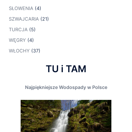
SŁOWENIA
(4)
SZWAJCARIA
(21)
TURCJA
(5)
WĘGRY
(4)
WŁOCHY
(37)
TU i TAM
Najpiękniejsze Wodospady w Polsce