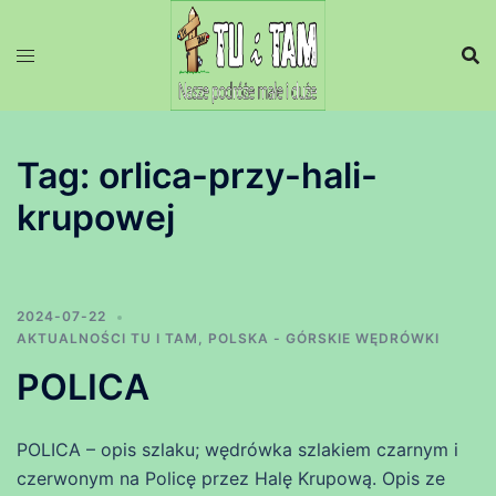
Przejdź
do
treści
Tag:
orlica-przy-hali-
krupowej
2024-07-22
AKTUALNOŚCI TU I TAM
,
POLSKA - GÓRSKIE WĘDRÓWKI
POLICA
POLICA – opis szlaku; wędrówka szlakiem czarnym i
czerwonym na Policę przez Halę Krupową. Opis ze