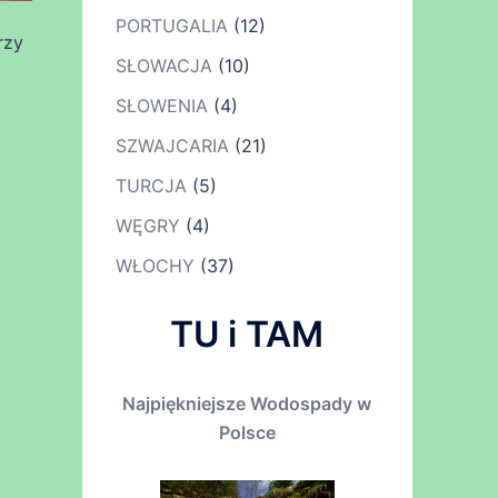
PORTUGALIA
(12)
rzy
SŁOWACJA
(10)
SŁOWENIA
(4)
SZWAJCARIA
(21)
TURCJA
(5)
WĘGRY
(4)
WŁOCHY
(37)
TU i TAM
Najpiękniejsze Wodospady w
Polsce