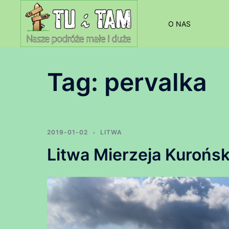
Przejdź
do
O NAS
treści
Tag:
pervalka
2019-01-02
LITWA
Litwa Mierzeja Kurońs