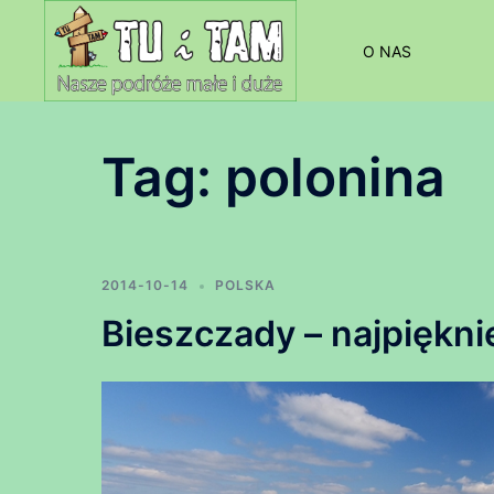
Przejdź
do
O NAS
treści
Tag:
polonina
2014-10-14
POLSKA
Bieszczady – najpięknie