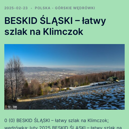
2025-02-23
POLSKA - GÓRSKIE WĘDRÓWKI
BESKID ŚLĄSKI – łatwy
szlak na Klimczok
0 (0) BESKID ŚLĄSKI – łatwy szlak na Klimczok;
wędrówka: luty 2025 BESKID ŚLĄSKI – łatwy szlak na