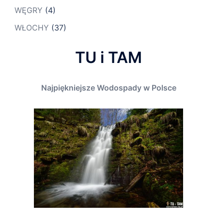
WĘGRY
(4)
WŁOCHY
(37)
TU i TAM
Najpiękniejsze Wodospady w Polsce