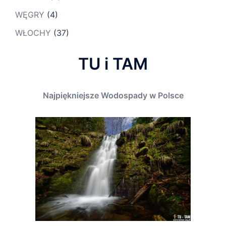
WĘGRY
(4)
WŁOCHY
(37)
TU i TAM
Najpiękniejsze Wodospady w Polsce