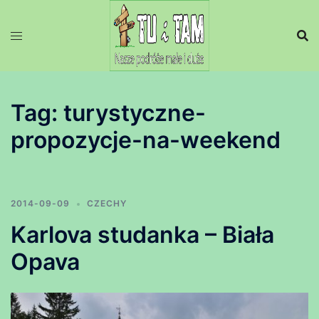
Przejdź
do
treści
Tag:
turystyczne-
propozycje-na-weekend
2014-09-09
CZECHY
Karlova studanka – Biała
Opava