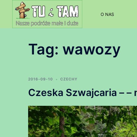
Przejdź
do
O NAS
treści
Tag:
wawozy
2016-09-10
CZECHY
Czeska Szwajcaria – – 