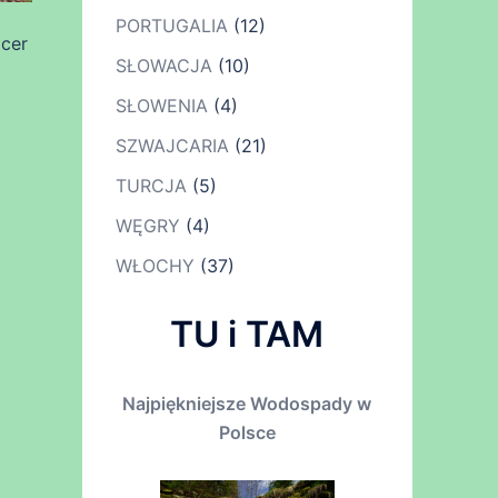
PORTUGALIA
(12)
acer
SŁOWACJA
(10)
SŁOWENIA
(4)
SZWAJCARIA
(21)
TURCJA
(5)
WĘGRY
(4)
WŁOCHY
(37)
TU i TAM
Najpiękniejsze Wodospady w
Polsce