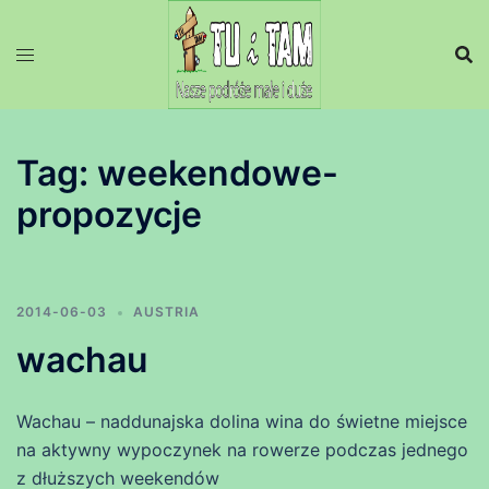
Przejdź
do
treści
Tag:
weekendowe-
propozycje
2014-06-03
AUSTRIA
wachau
Wachau – naddunajska dolina wina do świetne miejsce
na aktywny wypoczynek na rowerze podczas jednego
z dłuższych weekendów