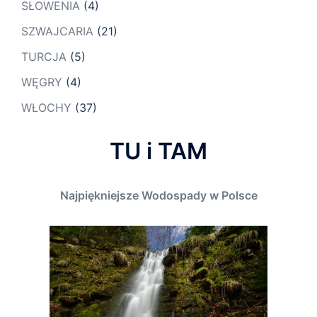
SŁOWENIA
(4)
SZWAJCARIA
(21)
TURCJA
(5)
WĘGRY
(4)
WŁOCHY
(37)
TU i TAM
Najpiękniejsze Wodospady w Polsce