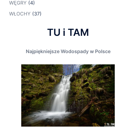
WĘGRY
(4)
WŁOCHY
(37)
TU i TAM
Najpiękniejsze Wodospady w Polsce