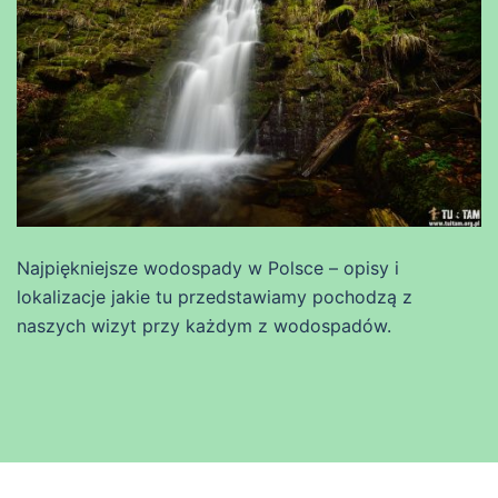
Najpiękniejsze wodospady w Polsce – opisy i
lokalizacje jakie tu przedstawiamy pochodzą z
naszych wizyt przy każdym z wodospadów.