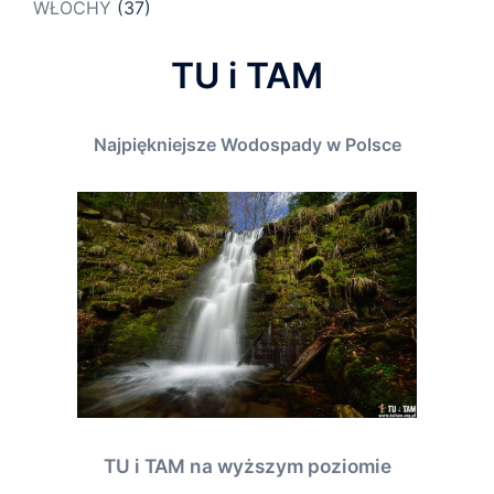
WŁOCHY
(37)
TU i TAM
Najpiękniejsze Wodospady w Polsce
TU i TAM na wyższym poziomie