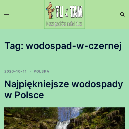
Przejdź
do
treści
Tag:
wodospad-w-czernej
2020-10-11
POLSKA
Najpiękniejsze wodospady
w Polsce