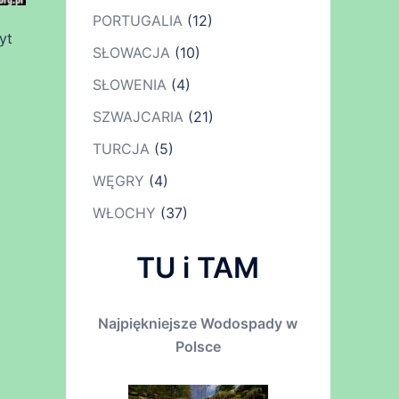
PORTUGALIA
(12)
yt
SŁOWACJA
(10)
SŁOWENIA
(4)
SZWAJCARIA
(21)
TURCJA
(5)
WĘGRY
(4)
WŁOCHY
(37)
TU i TAM
Najpiękniejsze Wodospady w
Polsce