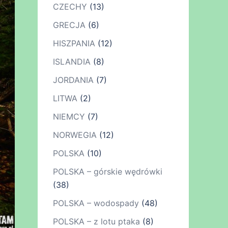
CZECHY
(13)
GRECJA
(6)
HISZPANIA
(12)
ISLANDIA
(8)
JORDANIA
(7)
LITWA
(2)
NIEMCY
(7)
NORWEGIA
(12)
POLSKA
(10)
POLSKA – górskie wędrówki
(38)
POLSKA – wodospady
(48)
POLSKA – z lotu ptaka
(8)