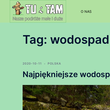
Przejdź
do
O NAS
treści
Tag:
wodospad-
2020-10-11
POLSKA
Najpiękniejsze wodosp