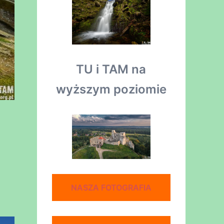
TU i TAM na
wyższym poziomie
NASZA FOTOGRAFIA