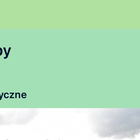
py
tyczne