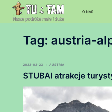
Przejdź
do
O NAS
treści
Tag:
austria-al
2022-02-23
AUSTRIA
STUBAI atrakcje turys