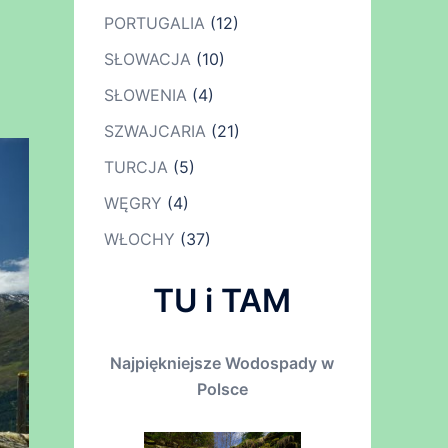
PORTUGALIA
(12)
SŁOWACJA
(10)
SŁOWENIA
(4)
SZWAJCARIA
(21)
TURCJA
(5)
WĘGRY
(4)
WŁOCHY
(37)
TU i TAM
Najpiękniejsze Wodospady w
Polsce