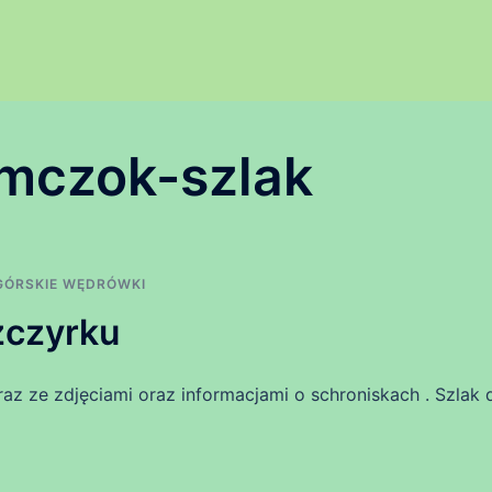
imczok-szlak
GÓRSKIE WĘDRÓWKI
Szczyrku
raz ze zdjęciami oraz informacjami o schroniskach . Szlak 