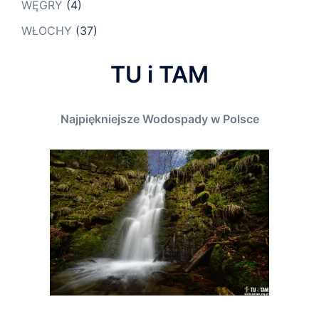
WĘGRY
(4)
WŁOCHY
(37)
TU i TAM
Najpiękniejsze Wodospady w Polsce