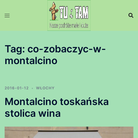
Przejdź
do
treści
Tag:
co-zobaczyc-w-
montalcino
2016-01-12
WŁOCHY
Montalcino toskańska
stolica wina