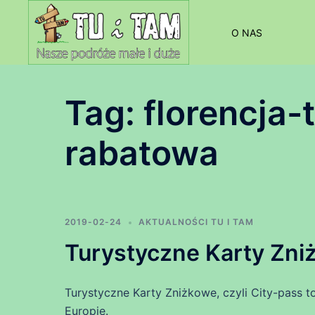
Przejdź
do
O NAS
treści
Tag:
florencja-
rabatowa
2019-02-24
AKTUALNOŚCI TU I TAM
Turystyczne Karty Zn
Turystyczne Karty Zniżkowe, czyli City-pass 
Europie.