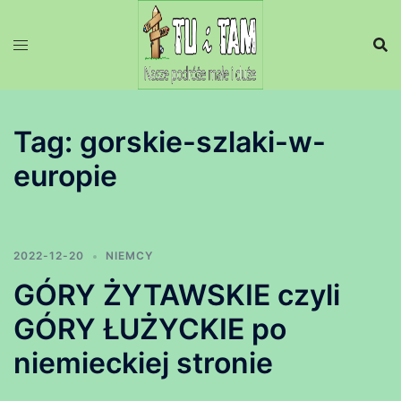
Przejdź
do
treści
Tag:
gorskie-szlaki-w-
europie
2022-12-20
NIEMCY
GÓRY ŻYTAWSKIE czyli
GÓRY ŁUŻYCKIE po
niemieckiej stronie