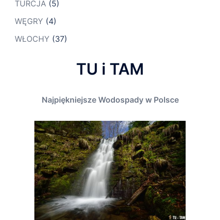
TURCJA
(5)
WĘGRY
(4)
WŁOCHY
(37)
TU i TAM
Najpiękniejsze Wodospady w Polsce