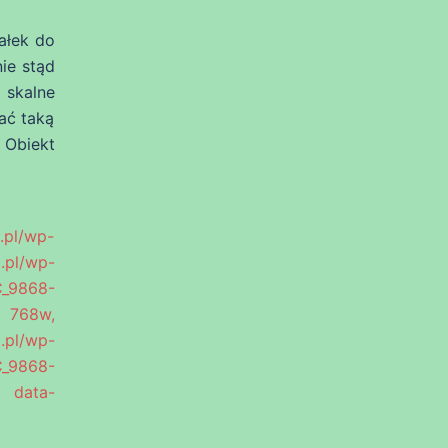
ałek do
nie stąd
 skalne
ać taką
 Obiekt
pl/wp-
l/wp-
C_9868-
 768w,
.pl/wp-
C_9868-
 data-