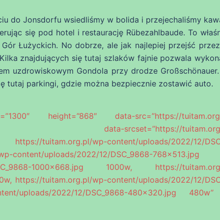
ciu do Jonsdorfu wsiedliśmy w bolida i przejechaliśmy kaw
erując się pod hotel i restaurację Rübezahlbaude. To właś
r Łużyckich. No dobrze, ale jak najlepiej przejść przez
ilka znajdujących się tutaj szlaków fajnie pozwala wykon
lem uzdrowiskowym Gondola przy drodze Großschönauer.
ię tutaj parkingi, gdzie można bezpiecznie zostawić auto.
0″ height=”868″ data-src=”https://tuitam.org.
pg” data-srcset=”https://tuitam.org.p
ttps://tuitam.org.pl/wp-content/uploads/2022/12/DS
p-content/uploads/2022/12/DSC_9868-768×513.jpg
12/DSC_9868-1000×668.jpg 1000w, https://tuitam.org
w, https://tuitam.org.pl/wp-content/uploads/2022/12/DS
ontent/uploads/2022/12/DSC_9868-480×320.jpg 480w”