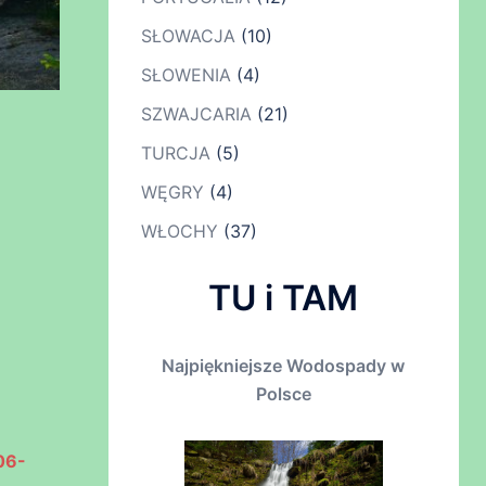
SŁOWACJA
(10)
SŁOWENIA
(4)
SZWAJCARIA
(21)
TURCJA
(5)
WĘGRY
(4)
WŁOCHY
(37)
TU i TAM
Najpiękniejsze Wodospady w
Polsce
06-