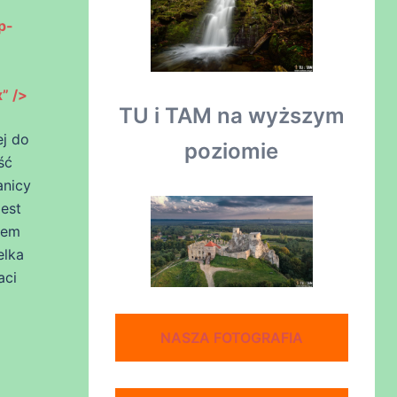
p-
” />
TU i TAM na wyższym
ej do
poziomie
ść
anicy
est
iem
elka
aci
NASZA FOTOGRAFIA