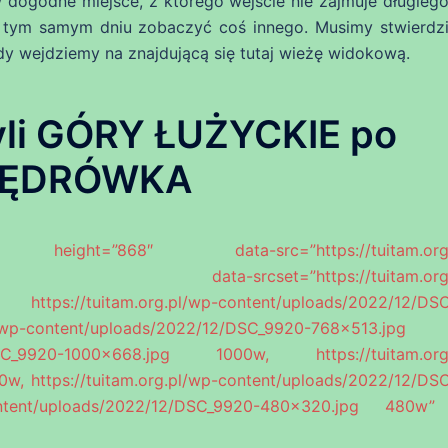
dogodne miejsce, z którego wejście nie zajmuje długiego
 w tym samym dniu zobaczyć coś innego. Musimy stwierdzi
dy wejdziemy na znajdującą się tutaj wieżę widokową.
li GÓRY ŁUŻYCKIE po
; WĘDRÓWKA
ht=”868″ data-src=”https://tuitam.org.p
pg” data-srcset=”https://tuitam.org.p
ttps://tuitam.org.pl/wp-content/uploads/2022/12/DS
p-content/uploads/2022/12/DSC_9920-768×513.jpg
12/DSC_9920-1000×668.jpg 1000w, https://tuitam.org
w, https://tuitam.org.pl/wp-content/uploads/2022/12/DS
ontent/uploads/2022/12/DSC_9920-480×320.jpg 480w”