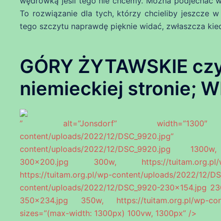
wędrówką jeśli tego nie chcemy. Można podjechać w 
To rozwiązanie dla tych, którzy chcieliby jeszcze
tego szczytu naprawdę pięknie widać, zwłaszcza kie
GÓRY ŻYTAWSKIE czy
niemieckiej stronie
” alt=”Jonsdorf” width=”1300″ heig
content/uploads/2022/12/DSC_9920.j
content/uploads/2022/12/DSC_9920.jpg 1300w, h
300×200.jpg 300w, https://tuitam.org.pl/w
https://tuitam.org.pl/wp-content/uploads/2022/
content/uploads/2022/12/DSC_9920-230×154.jpg 230
350×234.jpg 350w, https://tuitam.org.pl/wp-c
sizes=”(max-width: 1300px) 100vw, 1300px” />