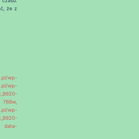
 czasu.
ć, że z
l/wp-
l/wp-
C_9920-
 768w,
.pl/wp-
C_9920-
 data-