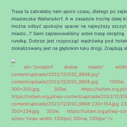
Trasa ta zabrałaby nam sporo czasu, dlatego po zejś
miasteczka Waltersdorf. A w zasadzie trochę dalej ki
można odbyć spokojny spacer na najwyższy szczyt Gó
miasto…? Sami zaplanowaliśmy sobie trasę okrężną. K
rundkę. Dobrze jest rozpocząć wędrówkę pod hote
zlokalizowany jest na głębokim łuku drogi. Znajdują s
” alt=”Jonsdorf skalne miasto” width=”130
content/uploads/2022/12/DSC_9868.j
content/uploads/2022/12/DSC_9868.jpg 1300w, h
300×200.jpg 300w, https://tuitam.org.pl/w
https://tuitam.org.pl/wp-content/uploads/2022/
content/uploads/2022/12/DSC_9868-230×154.jpg 230
350×234.jpg 350w, https://tuitam.org.pl/wp-c
sizes=”(max-width: 1300px) 100vw, 1300px” />