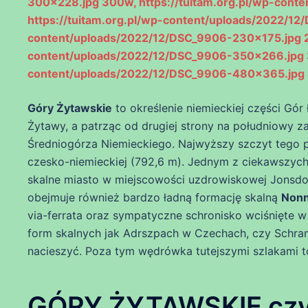
300×228.jpg 300w, https://tuitam.org.pl/wp-con
https://tuitam.org.pl/wp-content/uploads/2022/12
content/uploads/2022/12/DSC_9906-230×175.jpg 23
content/uploads/2022/12/DSC_9906-350×266.jpg 35
content/uploads/2022/12/DSC_9906-480×365.jpg 
Góry Żytawskie
to określenie niemieckiej części Gór
Żytawy, a patrząc od drugiej strony na południowy 
Średniogórza Niemieckiego. Najwyższy szczyt tego p
czesko-niemieckiej (792,6 m). Jednym z ciekawszych 
skalne miasto w miejscowości uzdrowiskowej Jonsdo
obejmuje również bardzo ładną formację skalną
Nonn
via-ferrata oraz sympatyczne schronisko wciśnięte w 
form skalnych jak Adrszpach w Czechach, czy Schram
nacieszyć. Poza tym wędrówka tutejszymi szlakami t
GÓRY ŻYTAWSKIE czy