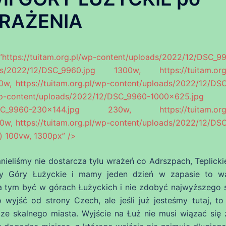
 WRAŻENIA
https://tuitam.org.pl/wp-content/uploads/2022/12/DSC_99
ploads/2022/12/DSC_9960.jpg 1300w, https://tuitam.org
w, https://tuitam.org.pl/wp-content/uploads/2022/12/DS
-content/uploads/2022/12/DSC_9960-1000×625.jpg 
/12/DSC_9960-230×144.jpg 230w, https://tuitam.org
w, https://tuitam.org.pl/wp-content/uploads/2022/12/DS
) 100vw, 1300px” />
ieliśmy nie dostarcza tylu wrażeń co Adrszpach, Teplickie
amy Góry Łużyckie i mamy jeden dzień w zapasie to w
a tym być w górach Łużyckich i nie zdobyć najwyższego 
yjść od strony Czech, ale jeśli już jesteśmy tutaj, t
e skalnego miasta. Wyjście na Łuż nie musi wiązać się 