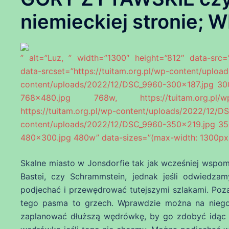
niemieckiej stronie;
” alt=”Luz, ” width=”1300″ height=”812″ data-src=”
data-srcset=”https://tuitam.org.pl/wp-content/u
content/uploads/2022/12/DSC_9960-300×187.jpg 300
768×480.jpg 768w, https://tuitam.org.pl/wp
https://tuitam.org.pl/wp-content/uploads/2022
content/uploads/2022/12/DSC_9960-350×219.jpg 350
480×300.jpg 480w” data-sizes=”(max-width: 1300px
Skalne miasto w Jonsdorfie tak jak wcześniej wspomn
Bastei, czy Schrammstein, jednak jeśli odwiedz
podjechać i przewędrować tutejszymi szlakami. Poz
tego pasma to grzech. Wprawdzie można na niego w
zaplanować dłuższą wędrówkę, by go zdobyć idąc z