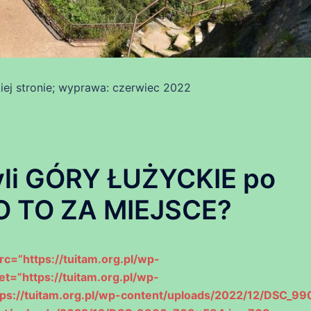
j stronie; wyprawa: czerwiec 2022
li GÓRY ŁUŻYCKIE po
 CO TO ZA MIEJSCE?
rc=”https://tuitam.org.pl/wp-
t=”https://tuitam.org.pl/wp-
ps://tuitam.org.pl/wp-content/uploads/2022/12/DSC_99