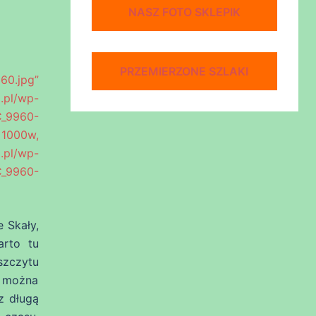
NASZ FOTO SKLEPIK
PRZEMIERZONE SZLAKI
60.jpg”
.pl/wp-
C_9960-
1000w,
.pl/wp-
C_9960-
 Skały,
arto tu
szczytu
o można
z długą