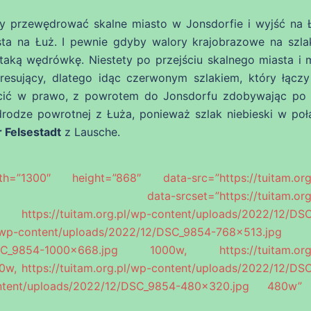
y przewędrować skalne miasto w Jonsdorfie i wyjść na 
sta na Łuż. I pewnie gdyby walory krajobrazowe na szla
taką wędrówkę. Niestety po przejściu skalnego miasta i m
resujący, dlatego idąc czerwonym szlakiem, który łączy
ęcić w prawo, z powrotem do Jonsdorfu zdobywając po
rodze powrotnej z Łuża, ponieważ szlak niebieski w poł
 Felsestadt
z Lausche.
00″ height=”868″ data-src=”https://tuitam.org.
pg” data-srcset=”https://tuitam.org.p
ttps://tuitam.org.pl/wp-content/uploads/2022/12/DS
p-content/uploads/2022/12/DSC_9854-768×513.jpg
12/DSC_9854-1000×668.jpg 1000w, https://tuitam.org
w, https://tuitam.org.pl/wp-content/uploads/2022/12/DS
ontent/uploads/2022/12/DSC_9854-480×320.jpg 480w”