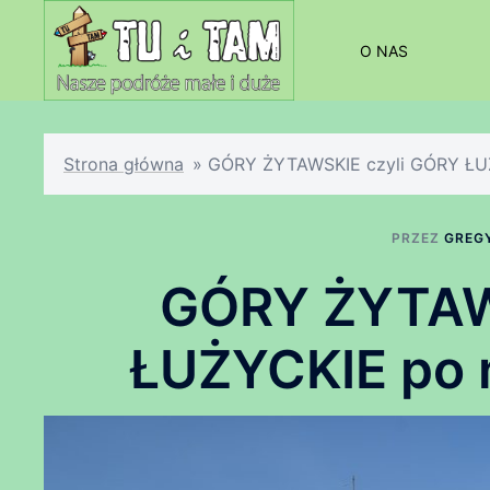
Przejdź
do
O NAS
treści
Strona główna
»
GÓRY ŻYTAWSKIE czyli GÓRY ŁUŻY
PRZEZ
GREG
GÓRY ŻYTAW
ŁUŻYCKIE po n