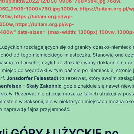
tent/uploads/2022/12/DSC_9906-768×584.jpg 768w,
/DSC_9906-1000×760.jpg 1000w, https://tuitam.org.pl/w
0w, https://tuitam.org.pl/wp-
0w, https://tuitam.org.pl/wp-
480w” data-sizes=”(max-width: 1300px) 100vw, 1300px
 Łużyckich rozciągających się od granicy czesko-niemiecki
zachód od tego niemieckiego miasteczka. Stanowią one czę
asma to Lausche, czyli Łuż zlokalizowany dokładnie na gr
miejsc do wędrówki w tym paśmie po niemieckiej stronie j
rf.
Jonsdorfer Felsestadt
to rezerwat, który swoim zasiąg
enfelsen – Skały Zakonnic,
gdzie znajduje się nawet niewi
skały. Rezerwat nie oferuje może aż takich atrakcji w post
mstein w Saksonii, ale w niektórych miejscach można oko
o naprawdę fajna przyjemność.
li GÓRY ŁUŻYCKIE po