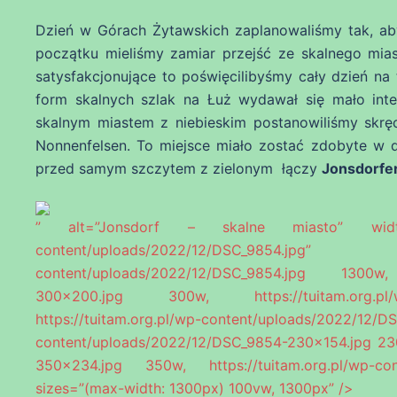
Dzień w Górach Żytawskich zaplanowaliśmy tak, ab
początku mieliśmy zamiar przejść ze skalnego mia
satysfakcjonujące to poświęcilibyśmy cały dzień na 
form skalnych szlak na Łuż wydawał się mało inte
skalnym miastem z niebieskim postanowiliśmy skr
Nonnenfelsen. To miejsce miało zostać zdobyte w d
przed samym szczytem z zielonym łączy
Jonsdorfer
” alt=”Jonsdorf – skalne miasto” width=”13
content/uploads/2022/12/DSC_9854.j
content/uploads/2022/12/DSC_9854.jpg 1300w, h
300×200.jpg 300w, https://tuitam.org.pl/w
https://tuitam.org.pl/wp-content/uploads/2022/
content/uploads/2022/12/DSC_9854-230×154.jpg 230
350×234.jpg 350w, https://tuitam.org.pl/wp-c
sizes=”(max-width: 1300px) 100vw, 1300px” />