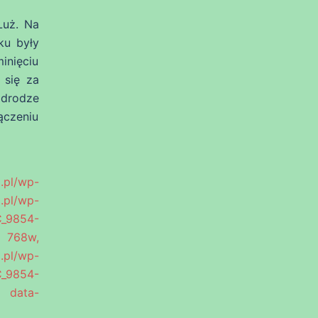
Łuż. Na
ku były
inięciu
 się za
 drodze
ączeniu
pl/wp-
l/wp-
C_9854-
 768w,
.pl/wp-
C_9854-
 data-