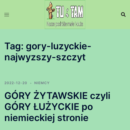
Przejdź
do
treści
Tag:
gory-luzyckie-
najwyzszy-szczyt
2022-12-20
NIEMCY
GÓRY ŻYTAWSKIE czyli
GÓRY ŁUŻYCKIE po
niemieckiej stronie