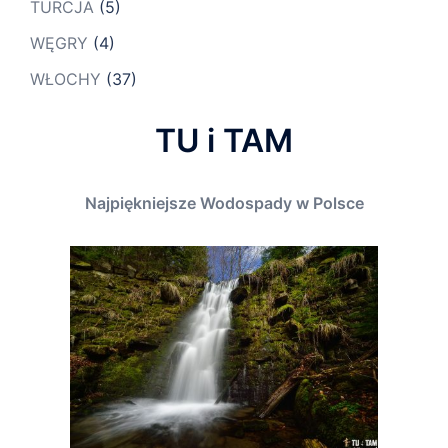
TURCJA
(5)
WĘGRY
(4)
WŁOCHY
(37)
TU i TAM
Najpiękniejsze Wodospady w Polsce