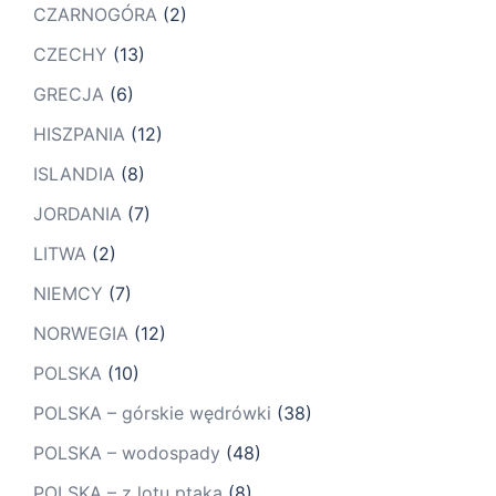
CZARNOGÓRA
(2)
CZECHY
(13)
GRECJA
(6)
HISZPANIA
(12)
ISLANDIA
(8)
JORDANIA
(7)
LITWA
(2)
NIEMCY
(7)
NORWEGIA
(12)
POLSKA
(10)
POLSKA – górskie wędrówki
(38)
POLSKA – wodospady
(48)
POLSKA – z lotu ptaka
(8)