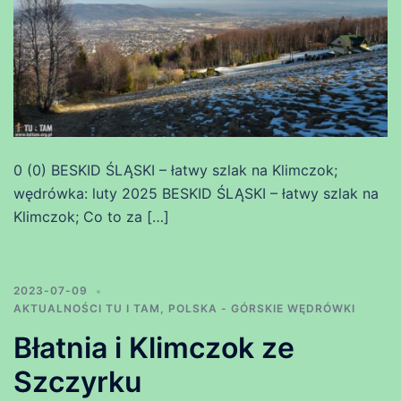
0 (0) BESKID ŚLĄSKI – łatwy szlak na Klimczok;
wędrówka: luty 2025 BESKID ŚLĄSKI – łatwy szlak na
Klimczok; Co to za […]
2023-07-09
AKTUALNOŚCI TU I TAM
,
POLSKA - GÓRSKIE WĘDRÓWKI
Błatnia i Klimczok ze
Szczyrku