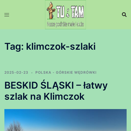
Przejdź
do
treści
Tag:
klimczok-szlaki
2025-02-23
POLSKA - GÓRSKIE WĘDRÓWKI
BESKID ŚLĄSKI – łatwy
szlak na Klimczok